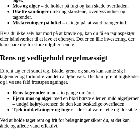
taget.
Mos og alger
– de holder på fugt og kan skade overfladen.
Utætte samlinger
omkring skorstene, ovenlysvinduer og
tagrender.
Misfarvninger på loftet
– et tegn på, at vand trænger ind.
Hvis du ikke selv har mod på at kravle op, kan du få en taginspektør
eller håndværker til at lave et eftersyn. Det er en lille investering, der
kan spare dig for store udgifter senere.
Rens og vedligehold regelmæssigt
Et rent tag er et sundt tag. Blade, grene og snavs kan samle sig i
tagrender og forhindre vandet i at løbe væk. Det kan føre til fugtskader
og i værste fald frostsprængninger.
Rens tagrender
mindst to gange om året.
Fjern mos og alger
med en blød børste eller en mild algefjerner
– undgå højtryksrenser, da den kan beskadige overfladen.
Tjek inddækninger og fuger
– de skal være tætte og fleksible.
Ved at holde taget rent og frit for belægninger sikrer du, at det kan
ånde og aflede vand effektivt.