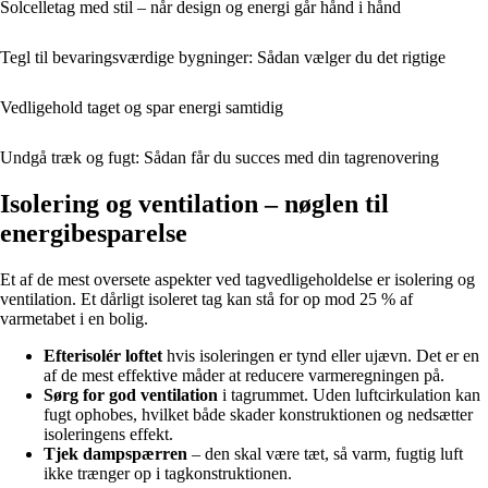
Solcelletag med stil – når design og energi går hånd i hånd
Tegl til bevaringsværdige bygninger: Sådan vælger du det rigtige
Vedligehold taget og spar energi samtidig
Undgå træk og fugt: Sådan får du succes med din tagrenovering
Isolering og ventilation – nøglen til
energibesparelse
Et af de mest oversete aspekter ved tagvedligeholdelse er isolering og
ventilation. Et dårligt isoleret tag kan stå for op mod 25 % af
varmetabet i en bolig.
Efterisolér loftet
hvis isoleringen er tynd eller ujævn. Det er en
af de mest effektive måder at reducere varmeregningen på.
Sørg for god ventilation
i tagrummet. Uden luftcirkulation kan
fugt ophobes, hvilket både skader konstruktionen og nedsætter
isoleringens effekt.
Tjek dampspærren
– den skal være tæt, så varm, fugtig luft
ikke trænger op i tagkonstruktionen.