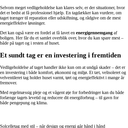
Selvom meget vedligeholdelse kan klares selv, er der situationer, hvor
det er bedst at få professionel hjælp. En tagdækker kan vurdere, om
taget trænger til reparation eller udskiftning, og rådgive om de mest
energieffektive løsninger.
Det kan også være en fordel at få lavet en
energigennemgang
af
boligen. Her får du et samlet overblik over, hvor du kan spare mest –
både på taget og i resten af huset.
Et sundt tag er en investering i fremtiden
Vedligeholdelse af taget handler ikke kun om at undgå skader – det er
en investering i både komfort, økonomi og miljø. Et tæt, velisoleret og
velventileret tag holder huset varmt, tørt og energieffektivt i mange år
fremover.
Med regelmæssig pleje og et vågent øje for forbedringer kan du både
forlænge tagets levetid og reducere dit energiforbrug – til gavn for
både pengepung og klima.
Solcelletag med stil – når design og energi går hånd i hånd