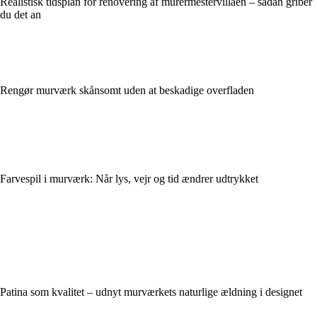
Realistisk tidsplan for renovering af murermestervillaen – sådan griber
du det an
Rengør murværk skånsomt uden at beskadige overfladen
Farvespil i murværk: Når lys, vejr og tid ændrer udtrykket
Patina som kvalitet – udnyt murværkets naturlige ældning i designet