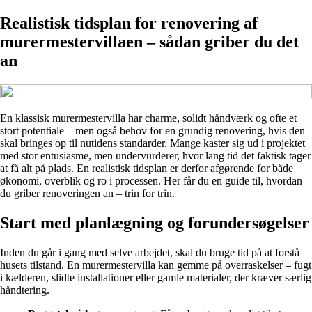
Realistisk tidsplan for renovering af
murermestervillaen – sådan griber du det
an
En klassisk murermestervilla har charme, solidt håndværk og ofte et
stort potentiale – men også behov for en grundig renovering, hvis den
skal bringes op til nutidens standarder. Mange kaster sig ud i projektet
med stor entusiasme, men undervurderer, hvor lang tid det faktisk tager
at få alt på plads. En realistisk tidsplan er derfor afgørende for både
økonomi, overblik og ro i processen. Her får du en guide til, hvordan
du griber renoveringen an – trin for trin.
Start med planlægning og forundersøgelser
Inden du går i gang med selve arbejdet, skal du bruge tid på at forstå
husets tilstand. En murermestervilla kan gemme på overraskelser – fugt
i kælderen, slidte installationer eller gamle materialer, der kræver særlig
håndtering.