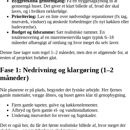
Byggeteknisk gennemgang:
Få en byggesagkyndig til at
gennemgå huset. Det giver et klart billede af, hvad der skal
laves, og i hvilken rækkefølge.
Prioritering:
Lav en liste over nødvendige reparationer (fx tag,
murværk, vinduer) og ønskede forbedringer (fx nyt køkken eller
badeværelse).
Budget og tidsramme:
Sæt realistiske rammer. En
totalrenovering af en murermestervilla tager typisk 6–18
måneder afhængigt af omfang og hvor meget du selv laver.
Denne fase tager som regel 1–2 måneder, men den er afgørende for, at
resten af projektet forløber glat.
Fase 1: Nedrivning og klargøring (1–2
måneder)
Når planerne er på plads, begynder det fysiske arbejde. Her fjernes
gamle materialer, vægge åbnes, og huset gøres klar til genopbygning.
Fjern gamle tapeter, gulve og køkkenelementer.
Afbryd og fjern gamle el- og vandinstallationer.
Undersøg murværket for revner og fugtskader.
Det er også her, du får det første realistiske billede af, hvor meget der