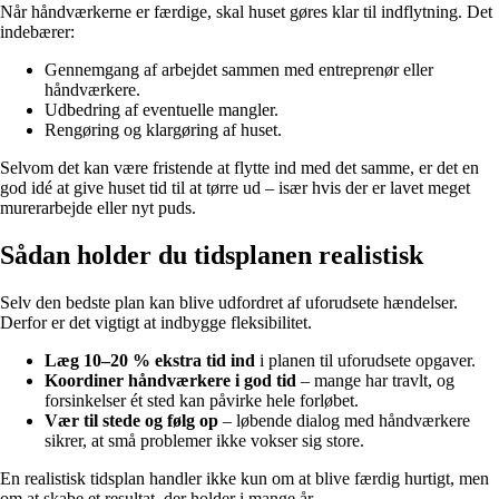
Når håndværkerne er færdige, skal huset gøres klar til indflytning. Det
indebærer:
Gennemgang af arbejdet sammen med entreprenør eller
håndværkere.
Udbedring af eventuelle mangler.
Rengøring og klargøring af huset.
Selvom det kan være fristende at flytte ind med det samme, er det en
god idé at give huset tid til at tørre ud – især hvis der er lavet meget
murerarbejde eller nyt puds.
Sådan holder du tidsplanen realistisk
Selv den bedste plan kan blive udfordret af uforudsete hændelser.
Derfor er det vigtigt at indbygge fleksibilitet.
Læg 10–20 % ekstra tid ind
i planen til uforudsete opgaver.
Koordiner håndværkere i god tid
– mange har travlt, og
forsinkelser ét sted kan påvirke hele forløbet.
Vær til stede og følg op
– løbende dialog med håndværkere
sikrer, at små problemer ikke vokser sig store.
En realistisk tidsplan handler ikke kun om at blive færdig hurtigt, men
om at skabe et resultat, der holder i mange år.