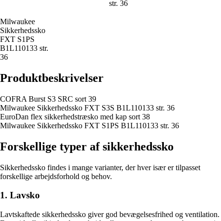
str. 36
Milwaukee
Sikkerhedssko
FXT S1PS
B1L110133 str.
36
Produktbeskrivelser
COFRA Burst S3 SRC sort 39
Milwaukee Sikkerhedssko FXT S3S B1L110133 str. 36
EuroDan flex sikkerhedstræsko med kap sort 38
Milwaukee Sikkerhedssko FXT S1PS B1L110133 str. 36
Forskellige typer af sikkerhedssko
Sikkerhedssko findes i mange varianter, der hver især er tilpasset
forskellige arbejdsforhold og behov.
1. Lavsko
Lavtskaftede sikkerhedssko giver god bevægelsesfrihed og ventilation.