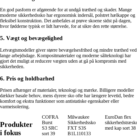
En god pasform er afgørende for at undgå træthed og skader. Mange
moderne sikkerhedssko har ergonomisk indersål, polstret hælkappe og
fleksibel konstruktion. Det anbefales at prøve skoene sidst på dagen,
hvor fødderne typisk er lidt hævede, for at sikre den rette størrelse.
5. Vægt og bevægelighed
Letvægtsmodeller giver større bevægelsesfrihed og mindre træthed ved
lange arbejdsdage. Kompositmaterialer og moderne sålteknologi har
gjort det muligt at reducere vægten uden at gå på kompromis med
sikkerheden.
6. Pris og holdbarhed
Prisen afhænger af materialer, teknologi og mærke. Billigere modeller
dækker basale behov, mens dyrere sko ofte har længere levetid, bedre
komfort og ekstra funktioner som antistatiske egenskaber eller
varmeisolering.
COFRA
Milwaukee
EuroDan flex
Burst
Sikkerhedssko
sikkerhedstræsk
Produkter
S3 SRC
FXT S3S
med kap sort 38
i fokus
sort 39
B1L110133