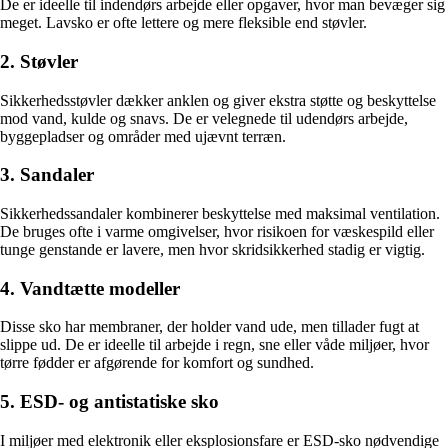
De er ideelle til indendørs arbejde eller opgaver, hvor man bevæger sig
meget. Lavsko er ofte lettere og mere fleksible end støvler.
2. Støvler
Sikkerhedsstøvler dækker anklen og giver ekstra støtte og beskyttelse
mod vand, kulde og snavs. De er velegnede til udendørs arbejde,
byggepladser og områder med ujævnt terræn.
3. Sandaler
Sikkerhedssandaler kombinerer beskyttelse med maksimal ventilation.
De bruges ofte i varme omgivelser, hvor risikoen for væskespild eller
tunge genstande er lavere, men hvor skridsikkerhed stadig er vigtig.
4. Vandtætte modeller
Disse sko har membraner, der holder vand ude, men tillader fugt at
slippe ud. De er ideelle til arbejde i regn, sne eller våde miljøer, hvor
tørre fødder er afgørende for komfort og sundhed.
5. ESD- og antistatiske sko
I miljøer med elektronik eller eksplosionsfare er ESD-sko nødvendige