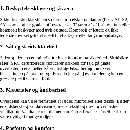
1. Beskyttelsesklasse og tåværn
Sikkerhedssko klassificeres efter europæiske standarder (f.eks. S1, S2,
S3), som angiver graden af beskyttelse. Tåværn af stål, aluminium eller
komposit beskytter mod tryk og stød. Komposit er lettere og ikke
ledende, hvilket gør det ideelt til el-arbejde eller lange arbejdsdage.
2. Sål og skridsikkerhed
Sålen spiller en central rolle for både komfort og sikkerhed. Skridsikre
såler (SRC-certificerede) reducerer risikoen for fald på glatte
overflader, mens mellemsåler med stødabsorbering mindsker
belastningen på knæ og ryg. For arbejde på ujævnt underlag kan en
grovere profil være en fordel.
3. Materialer og åndbarhed
Overdelen kan være fremstillet af læder, mikrofiber eller tekstil. Læder
er slidstærkt og vandafvisende, mens tekstil og mesh giver bedre
ventilation. Vandtætte membraner som Gore-Tex eller DryShield kan
være nyttige i fugtige miljøer.
4. Pasform og komfort