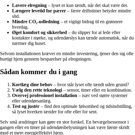
Lavere elregning
– lyset er kun tændt, når det skal være det.
Længere levetid for pærer
– færre driftstimer betyder mindre
slid.
Mindre CO₂-udledning
– et vigtigt bidrag til en grønnere
hverdag.
Øget komfort og sikkerhed
– du slipper for at lede efter
kontakter i mørke, og udendørslys kan tænde automatisk, når du
nærmer dig huset.
Selvom installationen kræver en mindre investering, tjener den sig ofte
hurtigt hjem gennem besparelser på elregningen.
Sådan kommer du i gang
Kortlæg dine behov
– hvor står lyset ofte tændt uden grund?
Vælg den rette teknologi
– sensor, timer eller en kombination.
Overvej professionel installation
– især ved større systemer
eller udendørsanlæg.
Test og justér
– find den optimale følsomhed og tidsindstilling,
så lyset hverken tænder for ofte eller for sent.
Selv små ændringer kan gøre en stor forskel. En bevægelsessensor i
gangen eller en timer på udendørsbelysningen kan være første skridt
mod et mere energieffektivt hjem.