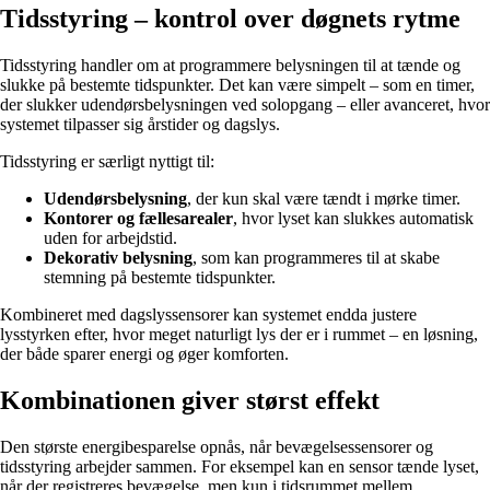
Tidsstyring – kontrol over døgnets rytme
Tidsstyring handler om at programmere belysningen til at tænde og
slukke på bestemte tidspunkter. Det kan være simpelt – som en timer,
der slukker udendørsbelysningen ved solopgang – eller avanceret, hvor
systemet tilpasser sig årstider og dagslys.
Tidsstyring er særligt nyttigt til:
Udendørsbelysning
, der kun skal være tændt i mørke timer.
Kontorer og fællesarealer
, hvor lyset kan slukkes automatisk
uden for arbejdstid.
Dekorativ belysning
, som kan programmeres til at skabe
stemning på bestemte tidspunkter.
Kombineret med dagslyssensorer kan systemet endda justere
lysstyrken efter, hvor meget naturligt lys der er i rummet – en løsning,
der både sparer energi og øger komforten.
Kombinationen giver størst effekt
Den største energibesparelse opnås, når bevægelsessensorer og
tidsstyring arbejder sammen. For eksempel kan en sensor tænde lyset,
når der registreres bevægelse, men kun i tidsrummet mellem