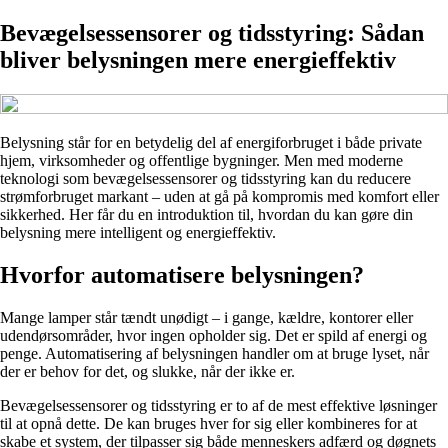
Bevægelsessensorer og tidsstyring: Sådan
bliver belysningen mere energieffektiv
Belysning står for en betydelig del af energiforbruget i både private
hjem, virksomheder og offentlige bygninger. Men med moderne
teknologi som bevægelsessensorer og tidsstyring kan du reducere
strømforbruget markant – uden at gå på kompromis med komfort eller
sikkerhed. Her får du en introduktion til, hvordan du kan gøre din
belysning mere intelligent og energieffektiv.
Hvorfor automatisere belysningen?
Mange lamper står tændt unødigt – i gange, kældre, kontorer eller
udendørsområder, hvor ingen opholder sig. Det er spild af energi og
penge. Automatisering af belysningen handler om at bruge lyset, når
der er behov for det, og slukke, når der ikke er.
Bevægelsessensorer og tidsstyring er to af de mest effektive løsninger
til at opnå dette. De kan bruges hver for sig eller kombineres for at
skabe et system, der tilpasser sig både menneskers adfærd og døgnets