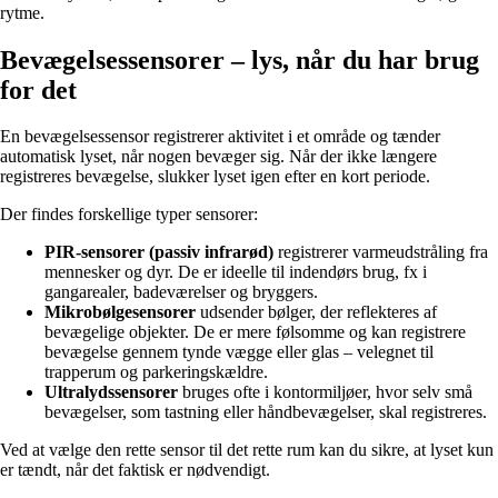
rytme.
Bevægelsessensorer – lys, når du har brug
for det
En bevægelsessensor registrerer aktivitet i et område og tænder
automatisk lyset, når nogen bevæger sig. Når der ikke længere
registreres bevægelse, slukker lyset igen efter en kort periode.
Der findes forskellige typer sensorer:
PIR-sensorer (passiv infrarød)
registrerer varmeudstråling fra
mennesker og dyr. De er ideelle til indendørs brug, fx i
gangarealer, badeværelser og bryggers.
Mikrobølgesensorer
udsender bølger, der reflekteres af
bevægelige objekter. De er mere følsomme og kan registrere
bevægelse gennem tynde vægge eller glas – velegnet til
trapperum og parkeringskældre.
Ultralydssensorer
bruges ofte i kontormiljøer, hvor selv små
bevægelser, som tastning eller håndbevægelser, skal registreres.
Ved at vælge den rette sensor til det rette rum kan du sikre, at lyset kun
er tændt, når det faktisk er nødvendigt.