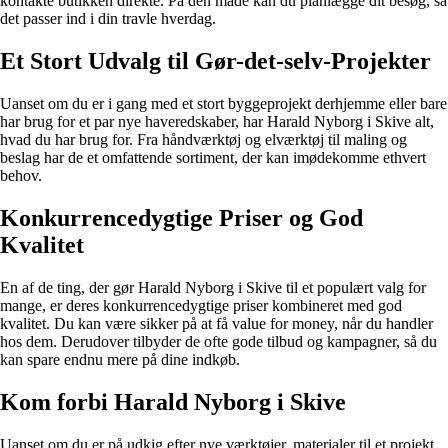
kontakte butikken direkte. På den måde kan du planlægge dit besøg, så
det passer ind i din travle hverdag.
Et Stort Udvalg til Gør-det-selv-Projekter
Uanset om du er i gang med et stort byggeprojekt derhjemme eller bare
har brug for et par nye haveredskaber, har Harald Nyborg i Skive alt,
hvad du har brug for. Fra håndværktøj og elværktøj til maling og
beslag har de et omfattende sortiment, der kan imødekomme ethvert
behov.
Konkurrencedygtige Priser og God
Kvalitet
En af de ting, der gør Harald Nyborg i Skive til et populært valg for
mange, er deres konkurrencedygtige priser kombineret med god
kvalitet. Du kan være sikker på at få value for money, når du handler
hos dem. Derudover tilbyder de ofte gode tilbud og kampagner, så du
kan spare endnu mere på dine indkøb.
Kom forbi Harald Nyborg i Skive
Uanset om du er på udkig efter nye værktøjer, materialer til et projekt