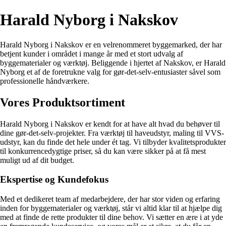
Harald Nyborg i Nakskov
Harald Nyborg i Nakskov er en velrenommeret byggemarked, der har
betjent kunder i området i mange år med et stort udvalg af
byggematerialer og værktøj. Beliggende i hjertet af Nakskov, er Harald
Nyborg et af de foretrukne valg for gør-det-selv-entusiaster såvel som
professionelle håndværkere.
Vores Produktsortiment
Harald Nyborg i Nakskov er kendt for at have alt hvad du behøver til
dine gør-det-selv-projekter. Fra værktøj til haveudstyr, maling til VVS-
udstyr, kan du finde det hele under ét tag. Vi tilbyder kvalitetsprodukter
til konkurrencedygtige priser, så du kan være sikker på at få mest
muligt ud af dit budget.
Ekspertise og Kundefokus
Med et dedikeret team af medarbejdere, der har stor viden og erfaring
inden for byggematerialer og værktøj, står vi altid klar til at hjælpe dig
med at finde de rette produkter til dine behov. Vi sætter en ære i at yde