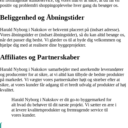
en fremragende kundeservice, og vores mål er at sikre, at du får en
positiv og problemfri shoppingoplevelse hver gang du besøger os.
Beliggenhed og Åbningstider
Harald Nyborg i Nakskov er bekvemt placeret på (indsæt adresse).
Vores åbningstider er (indsæt åbningstider), så du kan altid besøge os,
når det passer dig bedst. Vi glæder os til at byde dig velkommen og
hjælpe dig med at realisere dine byggeprojekter.
Affiliates og Partnerskaber
Harald Nyborg i Nakskov samarbejder med anerkendte leverandører
og producenter for at sikre, at vi altid kan tilbyde de bedste produkter
på markedet. Vi vægter vores partnerskaber højt og stræber efter at
sikre, at vores kunder får adgang til et bredt udvalg af produkter af høj
kvalitet.
Harald Nyborg i Nakskov er dit go-to byggemarked for
alt hvad du behøver til dit næste projekt. Vi sætter en ære i
at levere kvalitetsprodukter og fremragende service til
vores kunder.