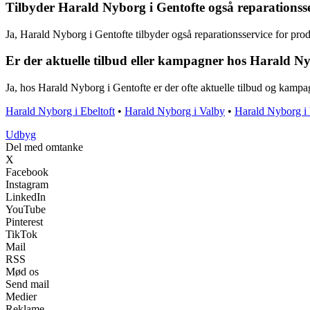
Tilbyder Harald Nyborg i Gentofte også reparationss
Ja, Harald Nyborg i Gentofte tilbyder også reparationsservice for prod
Er der aktuelle tilbud eller kampagner hos Harald Ny
Ja, hos Harald Nyborg i Gentofte er der ofte aktuelle tilbud og kampa
Harald Nyborg i Ebeltoft
•
Harald Nyborg i Valby
•
Harald Nyborg i
Udbyg
Del med omtanke
X
Facebook
Instagram
LinkedIn
YouTube
Pinterest
TikTok
Mail
RSS
Mød os
Send mail
Medier
Reklame