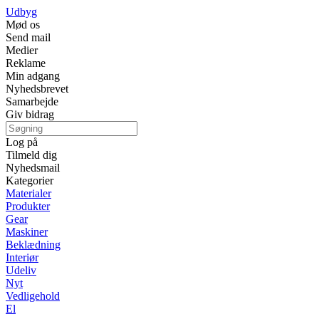
Udbyg
Mød os
Send mail
Medier
Reklame
Min adgang
Nyhedsbrevet
Samarbejde
Giv bidrag
Log på
Tilmeld dig
Nyhedsmail
Kategorier
Materialer
Produkter
Gear
Maskiner
Beklædning
Interiør
Udeliv
Nyt
Vedligehold
El