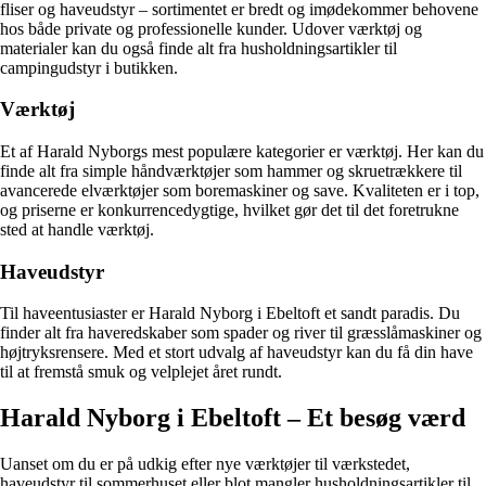
fliser og haveudstyr – sortimentet er bredt og imødekommer behovene
hos både private og professionelle kunder. Udover værktøj og
materialer kan du også finde alt fra husholdningsartikler til
campingudstyr i butikken.
Værktøj
Et af Harald Nyborgs mest populære kategorier er værktøj. Her kan du
finde alt fra simple håndværktøjer som hammer og skruetrækkere til
avancerede elværktøjer som boremaskiner og save. Kvaliteten er i top,
og priserne er konkurrencedygtige, hvilket gør det til det foretrukne
sted at handle værktøj.
Haveudstyr
Til haveentusiaster er Harald Nyborg i Ebeltoft et sandt paradis. Du
finder alt fra haveredskaber som spader og river til græsslåmaskiner og
højtryksrensere. Med et stort udvalg af haveudstyr kan du få din have
til at fremstå smuk og velplejet året rundt.
Harald Nyborg i Ebeltoft – Et besøg værd
Uanset om du er på udkig efter nye værktøjer til værkstedet,
haveudstyr til sommerhuset eller blot mangler husholdningsartikler til